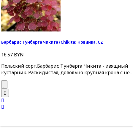
Барбарис Тунберга Чикита (Chikita) Новинка. С2
16.57 BYN
Польский сорт.Барбарис Тунберга Чикита - изящный
кустарник. Раскидистая, довольно крупная крона с не....