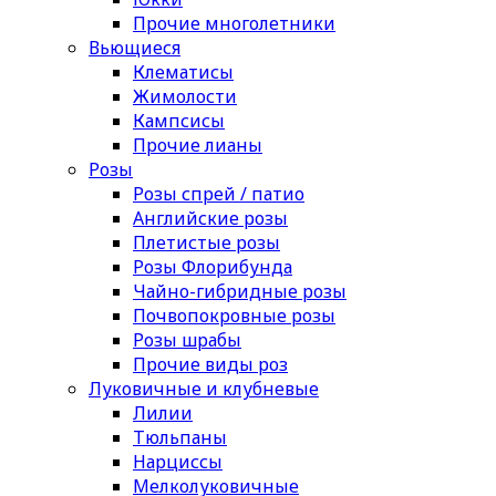
Прочие многолетники
Вьющиеся
Клематисы
Жимолости
Кампсисы
Прочие лианы
Розы
Розы спрей / патио
Английские розы
Плетистые розы
Розы Флорибунда
Чайно-гибридные розы
Почвопокровные розы
Розы шрабы
Прочие виды роз
Луковичные и клубневые
Лилии
Тюльпаны
Нарциссы
Мелколуковичные