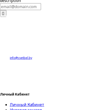
description
Индивидуальный предприниматель
Корчевская Наталья Петровна
Юр.адрес: 220012 г.Минск, ул.Калинина, 24-56
Местонахождение склада: Витебская область.
УНП 193167263
IBAN: BY56BAPB30136512300100000000
в ЦБУ №706 ОАО «Белагропромбанк»
BIC BAPBBY2X
Адрес банка: г.Минск, ул.Чернышевского, 10А
Тел: 8029-515-34-62
E-mail:
info@cvetbel.by
Свидетельство о государственной регистрации №193167263
от 16.11.2018,
выданное Минским горисполкомом.
Сайт зарегистрирован в БелГИЭ 27.12.2018
Регистрационный номер в Торговом Реестре РБ 437086 от 28.12.2018
Личный Кабинет
Личный Кабинет