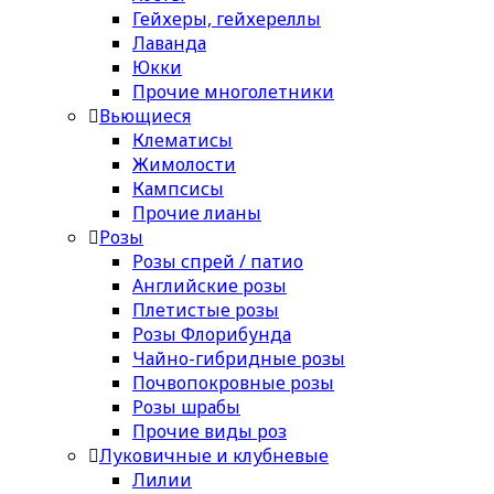
Гейхеры, гейхереллы
Лаванда
Юкки
Прочие многолетники
Вьющиеся
Клематисы
Жимолости
Кампсисы
Прочие лианы
Розы
Розы спрей / патио
Английские розы
Плетистые розы
Розы Флорибунда
Чайно-гибридные розы
Почвопокровные розы
Розы шрабы
Прочие виды роз
Луковичные и клубневые
Лилии