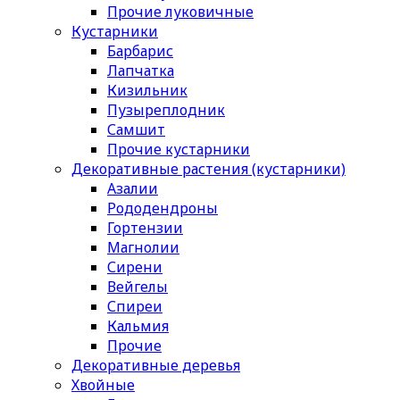
Прочие луковичные
Кустарники
Барбарис
Лапчатка
Кизильник
Пузыреплодник
Самшит
Прочие кустарники
Декоративные растения (кустарники)
Азалии
Рододендроны
Гортензии
Магнолии
Сирени
Вейгелы
Спиреи
Кальмия
Прочие
Декоративные деревья
Хвойные