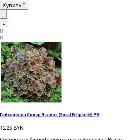
Купить
Гейхерелла Солар Эклипс (Soral Eclipse ®) P9
12.25 BYN
Солнечные блики! Прекрасная гейхерелла! Высота