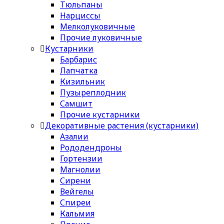
Тюльпаны
Нарциссы
Мелколуковичные
Прочие луковичные
Кустарники
Барбарис
Лапчатка
Кизильник
Пузыреплодник
Самшит
Прочие кустарники
Декоративные растения (кустарники)
Азалии
Рододендроны
Гортензии
Магнолии
Сирени
Вейгелы
Спиреи
Кальмия