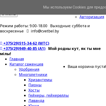
Cvetbel.by
Личный кабинет
Мы используем Cookies для предо
Товаров 0 (0.00 BYN)
Регистрация
Menu
Авторизация
Режим работы: 9.00-18.00 Выходные: суббота и
воскресенье
info@cvetbel.by
+375(29)515-34-62 (МТС)
+375(29)949-40-85 (A1)
Мой родны кут, як ты мне
мілы!
Главная
Каталог саженцев
Ваша корзина пуста!
Удобрения
Многолетники
Хризантемы
Пионы
Хосты
Гейхеры, гейхереллы
Лаванда
Юкки