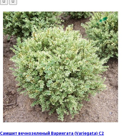
Самшит вечнозеленый Вариегата (Variegata) С2