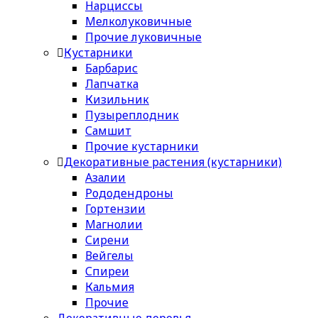
Нарциссы
Мелколуковичные
Прочие луковичные
Кустарники
Барбарис
Лапчатка
Кизильник
Пузыреплодник
Самшит
Прочие кустарники
Декоративные растения (кустарники)
Азалии
Рододендроны
Гортензии
Магнолии
Сирени
Вейгелы
Спиреи
Кальмия
Прочие
Декоративные деревья