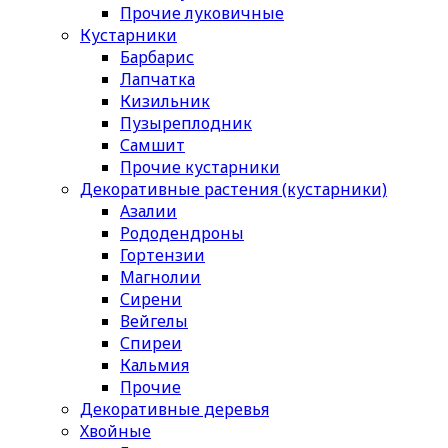
Прочие луковичные
Кустарники
Барбарис
Лапчатка
Кизильник
Пузыреплодник
Самшит
Прочие кустарники
Декоративные растения (кустарники)
Азалии
Рододендроны
Гортензии
Магнолии
Сирени
Вейгелы
Спиреи
Кальмия
Прочие
Декоративные деревья
Хвойные