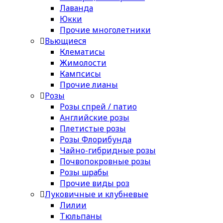
Лаванда
Юкки
Прочие многолетники
Вьющиеся
Клематисы
Жимолости
Кампсисы
Прочие лианы
Розы
Розы спрей / патио
Английские розы
Плетистые розы
Розы Флорибунда
Чайно-гибридные розы
Почвопокровные розы
Розы шрабы
Прочие виды роз
Луковичные и клубневые
Лилии
Тюльпаны