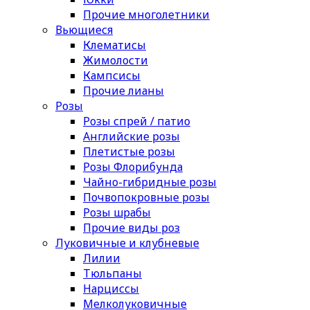
Прочие многолетники
Вьющиеся
Клематисы
Жимолости
Кампсисы
Прочие лианы
Розы
Розы спрей / патио
Английские розы
Плетистые розы
Розы Флорибунда
Чайно-гибридные розы
Почвопокровные розы
Розы шрабы
Прочие виды роз
Луковичные и клубневые
Лилии
Тюльпаны
Нарциссы
Мелколуковичные