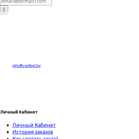
Индивидуальный предприниматель
Корчевская Наталья Петровна
Юр.адрес: 220012 г.Минск, ул.Калинина, 24-56
Местонахождение склада: Витебская область.
УНП 193167263
IBAN: BY56BAPB30136512300100000000
в ЦБУ №706 ОАО «Белагропромбанк»
BIC BAPBBY2X
Адрес банка: г.Минск, ул.Чернышевского, 10А
Тел: 8029-515-34-62
E-mail:
info@cvetbel.by
Свидетельство о государственной регистрации №193167263
от 16.11.2018,
выданное Минским горисполкомом.
Сайт зарегистрирован в БелГИЭ 27.12.2018
Регистрационный номер в Торговом Реестре РБ 437086 от 28.12.2018
Личный Кабинет
Личный Кабинет
История заказов
Как сделать заказ?